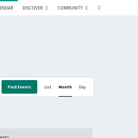
SEARCH
ENDAR
DISCOVER
COMMUNITY
ICON
E
Find Events
List
Month
Day
V
E
N
T
V
I
ents
.