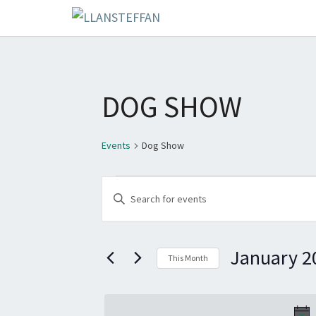
DOG SHOW
Events
Dog Show
EVENTS
E
E
V
n
E
t
January 2
e
This Month
N
r
S
T
K
e